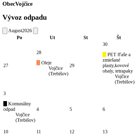
Obec
Vojčice
Vývoz odpadu
August
2026
Po
Ut
St
Št
30
28
PET fľaše a
zmiešané
Oleje
27
29
plasty,kovové
Vojčice
obaly, tetrapaky
(Trebišov)
Vojčice
(Trebišov)
3
Komunálny
odpad
4
5
6
Vojčice
(Trebišov)
10
11
12
13