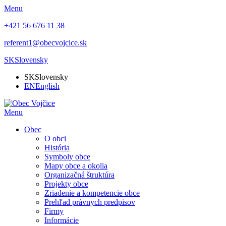
Menu
+421 56 676 11 38
referent1@obecvojcice.sk
SK
Slovensky
SK
Slovensky
EN
English
Menu
Obec
O obci
História
Symboly obce
Mapy obce a okolia
Organizačná štruktúra
Projekty obce
Zriadenie a kompetencie obce
Prehľad právnych predpisov
Firmy
Informácie