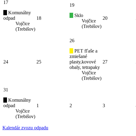
17
19
Komunálny
Sklo
odpad
18
20
Vojčice
Vojčice
(Trebišov)
(Trebišov)
26
PET fľaše a
zmiešané
24
25
plasty,kovové
27
obaly, tetrapaky
Vojčice
(Trebišov)
31
Komunálny
odpad
1
2
3
Vojčice
(Trebišov)
Kalendár zvozu odpadu