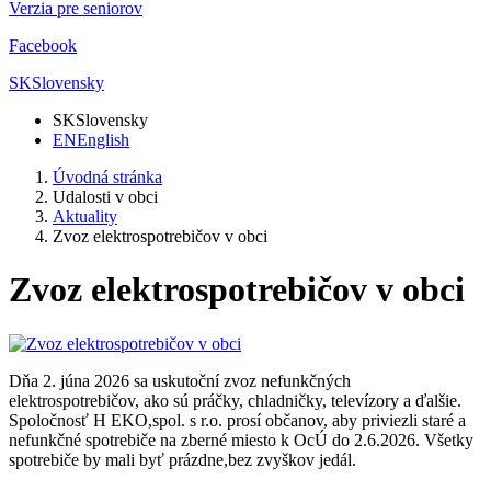
Verzia pre seniorov
Facebook
SK
Slovensky
SK
Slovensky
EN
English
Úvodná stránka
Udalosti v obci
Aktuality
Zvoz elektrospotrebičov v obci
Zvoz elektrospotrebičov v obci
Dňa 2. júna 2026 sa uskutoční zvoz nefunkčných
elektrospotrebičov, ako sú práčky, chladničky, televízory a ďalšie.
Spoločnosť H EKO,spol. s r.o. prosí občanov, aby priviezli staré a
nefunkčné spotrebiče na zberné miesto k OcÚ do 2.6.2026. Všetky
spotrebiče by mali byť prázdne,bez zvyškov jedál.