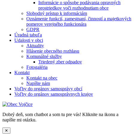
Informácie o spôsobe podávania opravných
prostriedkov voči rozhodnutiam obce
Slobodný prístup k informáciám
Oznámenie funkcií, zamestnaní, činností a majetkových
pomerov verejného funkcionára
GDPR
Úradná tabuľa
Udalosti v obci
Aktuality
Hlásenie obecného rozhlasu
Komunálné služby
Triedený zber odpadov
Fotogaléria
Kontakt
Kontakt na obec
Napíšte nám
Voľby do orgánov samosprávy obcí
Voľby do orgánov samosprávnych krajov
Dobrý deň, som chatbot a som tu pre vás! Kliknite na ikonu a
napíšte mi otázku.
✕