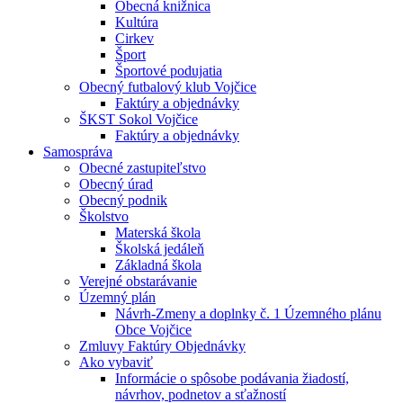
Obecná knižnica
Kultúra
Cirkev
Šport
Športové podujatia
Obecný futbalový klub Vojčice
Faktúry a objednávky
ŠKST Sokol Vojčice
Faktúry a objednávky
Samospráva
Obecné zastupiteľstvo
Obecný úrad
Obecný podnik
Školstvo
Materská škola
Školská jedáleň
Základná škola
Verejné obstarávanie
Územný plán
Návrh-Zmeny a doplnky č. 1 Územného plánu
Obce Vojčice
Zmluvy Faktúry Objednávky
Ako vybaviť
Informácie o spôsobe podávania žiadostí,
návrhov, podnetov a sťažností