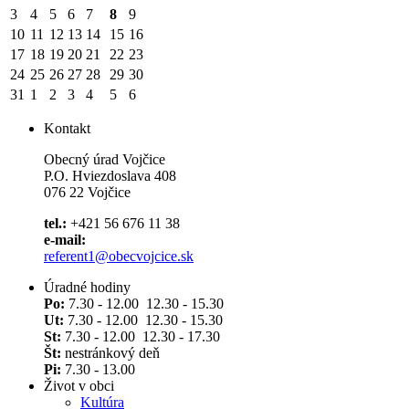
3
4
5
6
7
8
9
10
11
12
13
14
15
16
17
18
19
20
21
22
23
24
25
26
27
28
29
30
31
1
2
3
4
5
6
Kontakt
Obecný úrad Vojčice
P.O. Hviezdoslava 408
076 22 Vojčice
tel.:
+421 56 676 11 38
e-mail:
referent1@obecvojcice.sk
Úradné hodiny
Po:
7.30 - 12.00 12.30 - 15.30
Ut:
7.30 - 12.00 12.30 - 15.30
St:
7.30 - 12.00 12.30 - 17.30
Št:
nestránkový deň
Pi:
7.30 - 13.00
Život v obci
Kultúra