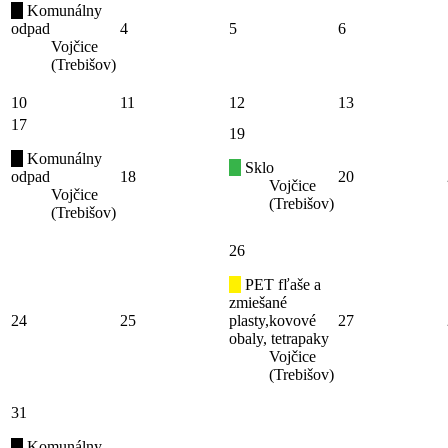
Komunálny
odpad
4
5
6
Vojčice
(Trebišov)
10
11
12
13
17
19
Komunálny
Sklo
odpad
18
20
Vojčice
Vojčice
(Trebišov)
(Trebišov)
26
PET fľaše a
zmiešané
24
25
plasty,kovové
27
obaly, tetrapaky
Vojčice
(Trebišov)
31
Komunálny