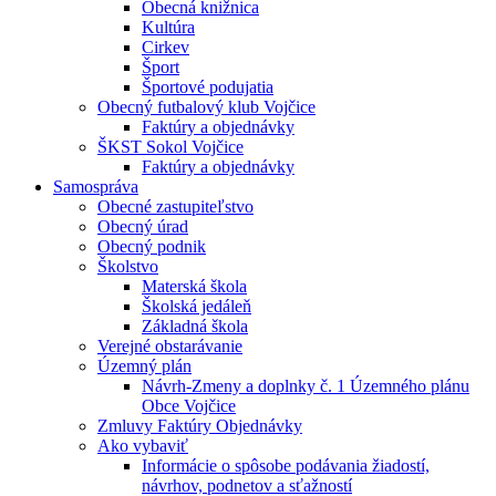
Obecná knižnica
Kultúra
Cirkev
Šport
Športové podujatia
Obecný futbalový klub Vojčice
Faktúry a objednávky
ŠKST Sokol Vojčice
Faktúry a objednávky
Samospráva
Obecné zastupiteľstvo
Obecný úrad
Obecný podnik
Školstvo
Materská škola
Školská jedáleň
Základná škola
Verejné obstarávanie
Územný plán
Návrh-Zmeny a doplnky č. 1 Územného plánu
Obce Vojčice
Zmluvy Faktúry Objednávky
Ako vybaviť
Informácie o spôsobe podávania žiadostí,
návrhov, podnetov a sťažností