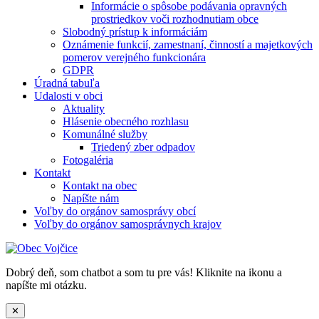
Informácie o spôsobe podávania opravných
prostriedkov voči rozhodnutiam obce
Slobodný prístup k informáciám
Oznámenie funkcií, zamestnaní, činností a majetkových
pomerov verejného funkcionára
GDPR
Úradná tabuľa
Udalosti v obci
Aktuality
Hlásenie obecného rozhlasu
Komunálné služby
Triedený zber odpadov
Fotogaléria
Kontakt
Kontakt na obec
Napíšte nám
Voľby do orgánov samosprávy obcí
Voľby do orgánov samosprávnych krajov
Dobrý deň, som chatbot a som tu pre vás! Kliknite na ikonu a
napíšte mi otázku.
✕