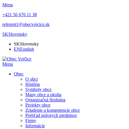
Menu
+421 56 676 11 38
referent1@obecvojcice.sk
SK
Slovensky
SK
Slovensky
EN
English
Menu
Obec
O obci
História
Symboly obce
Mapy obce a okolia
Organizačná štruktúra
Projekty obce
Zriadenie a kompetencie obce
Prehľad právnych predpisov
Firmy
Informácie