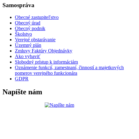
Samospráva
Obecné zastupiteľstvo
Obecný úrad
Obecný podnik
Školstvo
Verejné obstarávanie
Územný plán
Zmluvy Faktúry Objednávky
Ako vybaviť
Slobodný prístup k informáciám
Oznámenie funkcií, zamestnaní, činností a majetkových
pomerov verejného funkcionára
GDPR
Napíšte nám