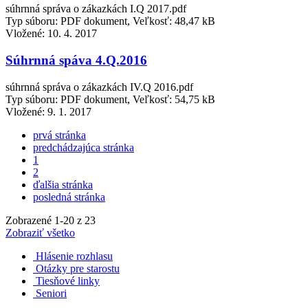
súhrnná správa o zákazkách I.Q 2017.pdf
Typ súboru: PDF dokument, Veľkosť: 48,47 kB
Vložené:
10. 4. 2017
Súhrnná spáva 4.Q.2016
súhrnná správa o zákazkách IV.Q 2016.pdf
Typ súboru: PDF dokument, Veľkosť: 54,75 kB
Vložené:
9. 1. 2017
prvá stránka
predchádzajúca stránka
1
2
ďalšia stránka
posledná stránka
Zobrazené
1
-
20
z 23
Zobraziť všetko
Hlásenie rozhlasu
Otázky pre starostu
Tiesňové linky
Seniori