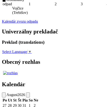
odpad
1
2
3
Vojčice
(Trebišov)
Kalendár zvozu odpadu
Univerzálny prekladač
Preklad (translations)
Select Language
▼
Obecný rozhlas
Kalendár
August
2026
Po
Ut
St
Št
Pia
So
Ne
27
28
29
30
31
1
2