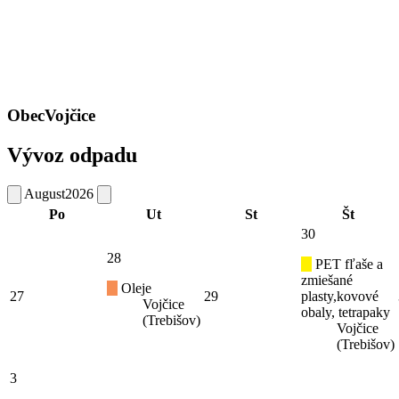
Obec
Vojčice
Vývoz odpadu
August
2026
Po
Ut
St
Št
30
28
PET fľaše a
zmiešané
Oleje
27
29
plasty,kovové
Vojčice
obaly, tetrapaky
(Trebišov)
Vojčice
(Trebišov)
3